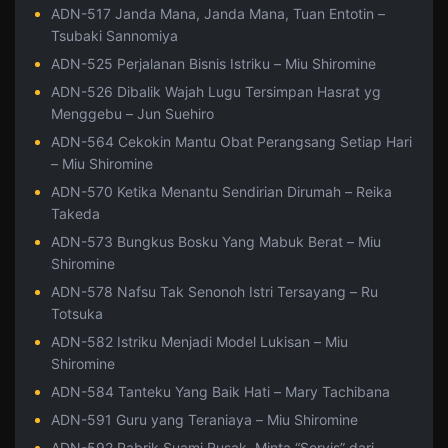
ADN-517 Janda Mana, Janda Mana, Tuan Entotin –
Tsubaki Sannomiya
ADN-525 Perjalanan Bisnis Istriku – Miu Shiromine
ADN-526 Dibalik Wajah Lugu Tersimpan Hasrat yg
Menggebu – Jun Suehiro
ADN-564 Cekokin Mantu Obat Perangsang Setiap Hari
– Miu Shiromine
ADN-570 Ketika Menantu Sendirian Dirumah – Reika
Takeda
ADN-573 Bungkus Bosku Yang Mabuk Berat – Miu
Shiromine
ADN-578 Nafsu Tak Senonoh Istri Tersayang – Ru
Totsuka
ADN-582 Istriku Menjadi Model Lukisan – Miu
Shiromine
ADN-584 Tanteku Yang Baik Hati – Mary Tachibana
ADN-591 Guru yang Teraniaya – Miu Shiromine
ADN-592 Pabrik Suami Rusak, Minta “Servis” dari