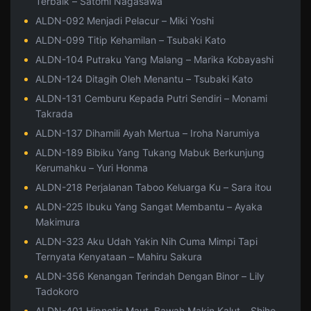
Terbaik – Satomi Nagasawa
ALDN-092 Menjadi Pelacur – Miki Yoshi
ALDN-099 Titip Kehamilan – Tsubaki Kato
ALDN-104 Putraku Yang Malang – Marika Kobayashi
ALDN-124 Ditagih Oleh Menantu – Tsubaki Kato
ALDN-131 Cemburu Kepada Putri Sendiri – Monami
Takrada
ALDN-137 Dihamili Ayah Mertua – Iroha Narumiya
ALDN-189 Bibiku Yang Tukang Mabuk Berkunjung
Kerumahku – Yuri Honma
ALDN-218 Perjalanan Taboo Keluarga Ku – Sara itou
ALDN-225 Ibuku Yang Sangat Membantu – Ayaka
Makimura
ALDN-323 Aku Udah Yakin Nih Cuma Mimpi Tapi
Ternyata Kenyataan – Mahiru Sakura
ALDN-356 Kenangan Terindah Dengan Binor – Lily
Tadokoro
ALDN-401 Hipnotis Maut, Bawah Makin Kalut – Shiho