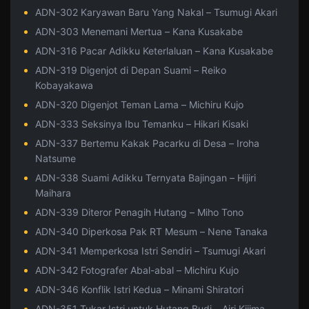
ADN-302 Karyawan Baru Yang Nakal – Tsumugi Akari
ADN-303 Menemani Mertua – Kana Kusakabe
ADN-316 Pacar Adikku Keterlaluan – Kana Kusakabe
ADN-319 Digenjot di Depan Suami – Reiko
Kobayakawa
ADN-320 Digenjot Teman Lama – Michiru Kujo
ADN-333 Seksinya Ibu Temanku – Hikari Kisaki
ADN-337 Bertemu Kakak Pacarku di Desa – Iroha
Natsume
ADN-338 Suami Adikku Ternyata Bajingan – Hijiri
Maihara
ADN-339 Diteror Penagih Hutang – Miho Tono
ADN-340 Diperkosa Pak RT Mesum – Nene Tanaka
ADN-341 Memperkosa Istri Sendiri – Tsumugi Akari
ADN-342 Fotografer Abal-abal – Michiru Kujo
ADN-346 Konflik Istri Kedua – Minami Shiratori
ADN-351 Tukar Istri untuk Hutang Budi – Airi Kijima,