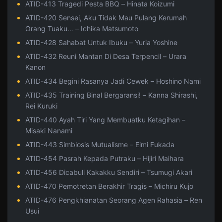
ATID-413 Tragedi Pesta BBQ – Hinata Koizumi
ATID-420 Sensei, Aku Tidak Mau Pulang Kerumah
Orang Tuaku… – Ichika Matsumoto
ATID-428 Sahabat Untuk Ibuku – Yuria Yoshine
ATID-432 Reuni Mantan Di Desa Terpencil – Urara
Kanon
ATID-434 Begini Rasanya Jadi Cewek – Hoshino Nami
ATID-435 Training Binal Bergaransi! – Kanna Shirashi,
Rei Kuruki
ATID-440 Ayah Tiri Yang Membuatku Ketagihan –
Misaki Nanami
ATID-443 Simbiosis Mutualisme – Eimi Fukada
ATID-454 Pasrah Kepada Putraku – Hijiri Maihara
ATID-456 Dicabuli Kakakku Sendiri – Tsumugi Akari
ATID-470 Pemotretan Berakhir Tragis – Michiru Kujo
ATID-476 Pengkhianatan Seorang Agen Rahasia – Ren
Usui