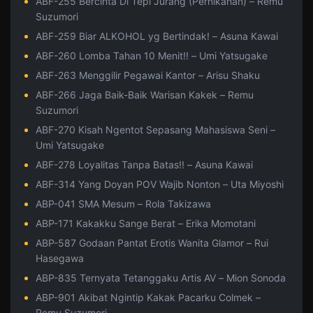
ABF-255 Bercinta Di Tepi Jurang (Pernikahan) – Remu
Suzumori
ABF-259 Biar ALKOHOL yg Bertindak! – Asuna Kawai
ABF-260 Lomba Tahan 10 Menit!! – Umi Yatsugake
ABF-263 Menggilir Pegawai Kantor – Arisu Shaku
ABF-266 Jaga Baik-Baik Warisan Kakek – Remu
Suzumori
ABF-270 Kisah Ngentot Sepasang Mahasiswa Seni –
Umi Yatsugake
ABF-278 Loyalitas Tanpa Batas!! – Asuna Kawai
ABF-314 Yang Doyan POV Wajib Nonton – Uta Miyoshi
ABP-041 SMA Mesum – Rola Takizawa
ABP-171 Kakakku Sange Berat – Erika Momotani
ABP-587 Godaan Pantat Erotis Wanita Glamor – Rui
Hasegawa
ABP-835 Ternyata Tetanggaku Artis AV – Mion Sonoda
ABP-901 Akibat Ngintip Kakak Pacarku Colmek –
Remu Suzumori