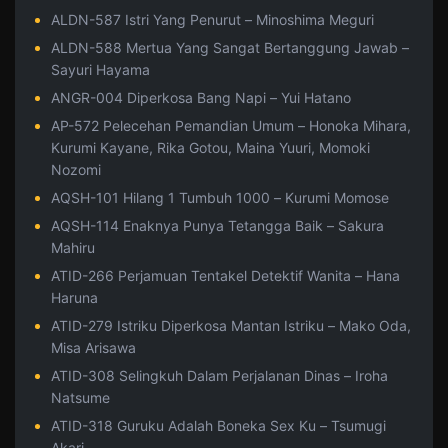
ALDN-587 Istri Yang Penurut – Minoshima Meguri
ALDN-588 Mertua Yang Sangat Bertanggung Jawab –
Sayuri Hayama
ANGR-004 Diperkosa Bang Napi – Yui Hatano
AP-572 Pelecehan Pemandian Umum – Honoka Mihara,
Kurumi Kayane, Rika Gotou, Maina Yuuri, Momoki
Nozomi
AQSH-101 Hilang 1 Tumbuh 1000 – Kurumi Momose
AQSH-114 Enaknya Punya Tetangga Baik – Sakura
Mahiru
ATID-266 Perjamuan Tentakel Detektif Wanita – Hana
Haruna
ATID-279 Istriku Diperkosa Mantan Istriku – Mako Oda,
Misa Arisawa
ATID-308 Selingkuh Dalam Perjalanan Dinas – Iroha
Natsume
ATID-318 Guruku Adalah Boneka Sex Ku – Tsumugi
Akari